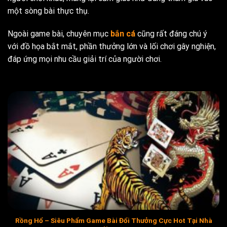
một sòng bài thực thụ.
Ngoài game bài, chuyên mục
bắn cá
cũng rất đáng chú ý
với đồ họa bắt mắt, phần thưởng lớn và lối chơi gây nghiện,
đáp ứng mọi nhu cầu giải trí của người chơi.
Rồng Hổ – Siêu Phẩm Game Bài Đổi Thưởng Cực Hot Tại Nhà