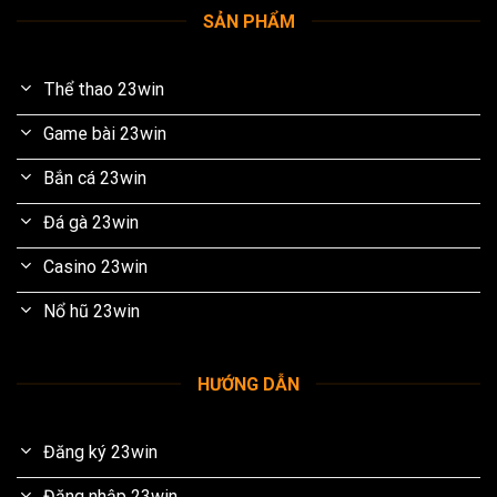
SẢN PHẨM
Thể thao 23win
Game bài 23win
Bắn cá 23win
Đá gà 23win
Casino 23win
Nổ hũ 23win
HƯỚNG DẪN
Đăng ký 23win
Đăng nhập 23win