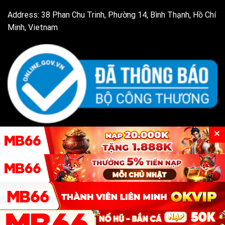
Address: 38 Phan Chu Trinh, Phường 14, Bình Thạnh, Hồ Chí
Minh, Vietnam
✕
trang chủ u888
|
gk88 nổ hũ
|
Copyright 2026 ©
23winn.tech - Nhà cái #1 Việt Nam 2024