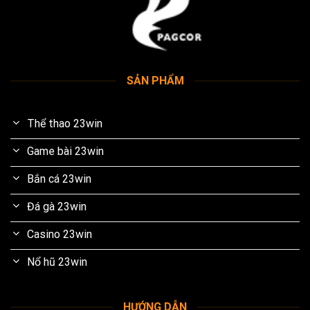
SẢN PHẨM
Thể thao 23win
Game bài 23win
Bắn cá 23win
Đá gà 23win
Casino 23win
Nổ hũ 23win
HƯỚNG DẪN