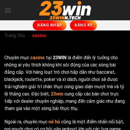
Skip
to
content
ĐĂNG NHẬP
ĐĂNG KÝ
Trang Chủ
-
casino
Chuyên mục
casino
tại
23WIN
là điểm đến lý tưởng cho
những ai yêu thích không khí sôi động của các sòng bài
đẳng cấp. Với hàng loạt trò chơi hấp dẫn như baccarat,
blackjack, roulette, poker và xì dách, người chơi sẽ được
trải nghiệm giải trí chân thực cùng giao diện mượt mà và tỷ
lệ thắng cao. Đặc biệt,
23win
cung cấp các bàn chơi trực
tiếp với dealer chuyên nghiệp, mang đến cảm giác như đang
tham gia vào một sòng bài thực thụ.
Ngoài ra, chuyên mục
nổ hũ
cũng là một điểm nhấn nổi bật,
nơi người chơi có cơ hội săn jackpot lớn với các tựa game