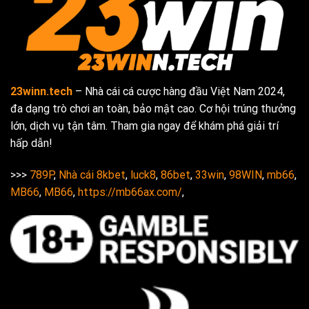
23winn.tech
– Nhà cái cá cược hàng đầu Việt Nam 2024,
đa dạng trò chơi an toàn, bảo mật cao. Cơ hội trúng thưởng
lớn, dịch vụ tận tâm. Tham gia ngay để khám phá giải trí
hấp dẫn!
>>>
789P
,
Nhà cái 8kbet
,
luck8
,
86bet
,
33win
,
98WIN
,
mb66
,
MB66
,
MB66
,
https://mb66ax.com/
,