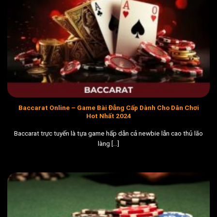
Baccarat Online – Game Bài Đẳng Cấp Dành Cho Dân Chơi
Hot Nhất 2024
Baccarat trực tuyến là tựa game hấp dẫn cả newbie lẫn cao thủ lão
làng [...]