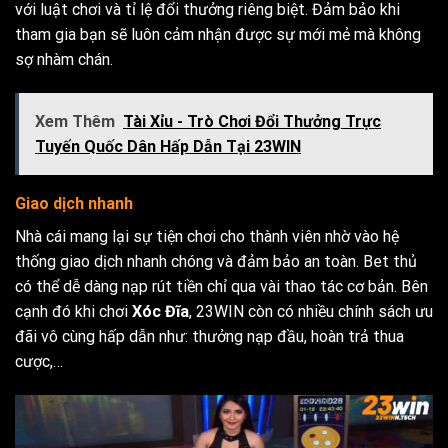
với luật chơi và tỉ lệ đổi thưởng riêng biệt. Đảm bảo khi
tham gia bạn sẽ luôn cảm nhận được sự mới mẻ mà không
sợ nhàm chán.
Xem Thêm
Tài Xỉu - Trò Chơi Đổi Thưởng Trực
Tuyến Quốc Dân Hấp Dẫn Tại 23WIN
Giao dịch nhanh
Nhà cái mang lại sự tiện chơi cho thành viên nhờ vào hệ
thống giao dịch nhanh chóng và đảm bảo an toàn. Bet thủ
có thể dễ dàng nạp rút tiền chỉ qua vài thao tác cơ bản. Bên
cạnh đó khi chơi
Xóc Đĩa
, 23WIN còn có nhiều chính sách ưu
đãi vô cùng hấp dẫn như: thưởng nạp đầu, hoàn trả thua
cược,…