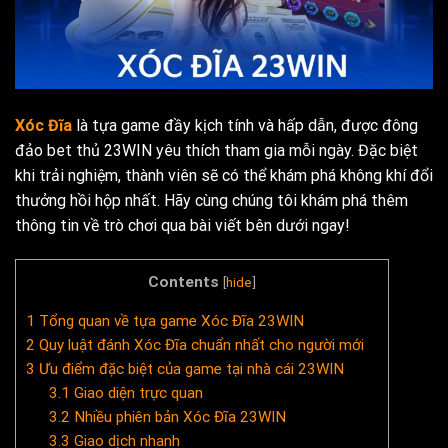
Xóc Đĩa
là tựa game đầy kịch tính và hấp dẫn, được đông
đảo bet thủ 23WIN yêu thích tham gia mỗi ngày. Đặc biệt
khi trải nghiệm, thành viên sẽ có thể khám phá không khí đổi
thưởng hồi hộp nhất. Hãy cùng chúng tôi khám phá thêm
thông tin về trò chơi qua bài viết bên dưới ngay!
Contents
[
hide
]
1
Tổng quan về tựa game Xóc Đĩa 23WIN
2
Quy luật đánh Xóc Đĩa chuẩn nhất cho người mới
3
Ưu điểm đặc biệt của game tại nhà cái 23WIN
3.1
Giao diện trực quan
3.2
Nhiều phiên bản Xóc Đĩa 23WIN
3.3
Giao dịch nhanh