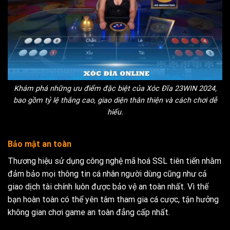
Khám phá những ưu điểm đặc biệt của Xóc Đĩa 23WIN 2024,
bao gồm tỷ lệ thắng cao, giao diện thân thiện và cách chơi dễ
hiểu.
Bảo mật an toàn
Thương hiệu sử dụng công nghệ mã hoá SSL tiên tiến nhằm
đảm bảo mọi thông tin cá nhân người dùng cũng như cả
giao dịch tài chính luôn được bảo vệ an toàn nhất. Vì thế
bạn hoàn toàn có thể yên tâm tham gia cá cược, tận hưởng
không gian chơi game an toàn đẳng cấp nhất.