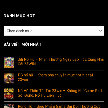
DANH MỤC HOT
Danh
mục
hot
BÀI VIẾT MỚI NHẤT
Jili Nổ Hũ – Nhận Thưởng Ngay Lập Tức Cùng Nhà
Cái 23WIN
PG nổ hũ – Khám phá chuyên mục hot hit tại
23win
Nổ Hũ Thần Tài Tại 23win – Không Khí Game Slot
Sôi Động, Nổ Hũ Liên Tục
Rồng Hổ – Siêu Phẩm Game Bài Đổi Thưởng Cực