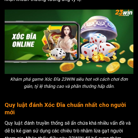
Khám phá game Xóc Đĩa 23WIN siêu hot với cách chơi đơn
giản, tỷ lệ thắng cao và phần thưởng hấp dẫn.
Quy luật đánh Xóc Đĩa chuẩn nhất cho người
mới
Quy luật đánh truyền thống sẽ ẩn chứa khá nhiều vấn đề và
dễ bị kẻ gian sử dụng các chiêu trò nhằm lừa gạt người