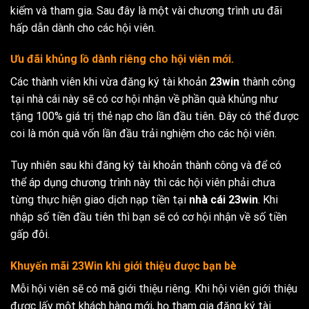
kiếm và tham gia. Sau đây là một vài chương trình ưu đãi
hấp dẫn dành cho các hội viên.
Ưu đãi khủng lồ dành riêng cho hội viên mới.
Các thành viên khi vừa đăng ký tài khoản
23win
thành công
tại nhà cái này sẽ có cơ hội nhận về phần quà khủng như
tặng 100% giá trị thẻ nạp cho lần đầu tiên. Đây có thể được
coi là món quà vốn lần đầu trải nghiệm cho các hội viên.
Tuy nhiên sau khi đăng ký tài khoản thành công và để có
thể áp dụng chương trình này thì các hội viên phải chưa
từng thực hiện giao dịch nạp tiền tại
nhà cái 23win
. Khi
nhập số tiền đầu tiên thì bạn sẽ có cơ hội nhận về số tiền
gấp đôi.
Khuyến mãi 23Win khi giới thiệu được bạn bè
Mỗi hội viên sẽ có mã giới thiệu riêng. Khi hội viên giới thiệu
được lấy một khách hàng mới, họ tham gia đăng ký tài