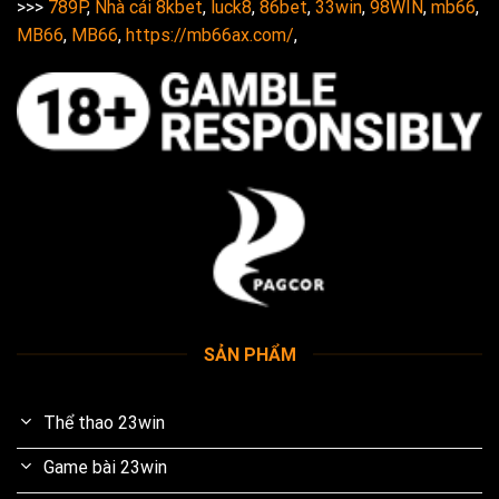
>>>
789P
,
Nhà cái 8kbet
,
luck8
,
86bet
,
33win
,
98WIN
,
mb66
,
MB66
,
MB66
,
https://mb66ax.com/
,
SẢN PHẨM
Thể thao 23win
Game bài 23win