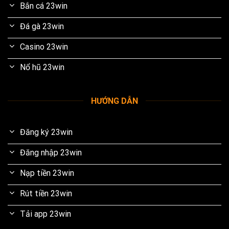
Bắn cá 23win
Đá gà 23win
Casino 23win
Nổ hũ 23win
HƯỚNG DẪN
Đăng ký 23win
Đăng nhập 23win
Nạp tiền 23win
Rút tiền 23win
Tải app 23win