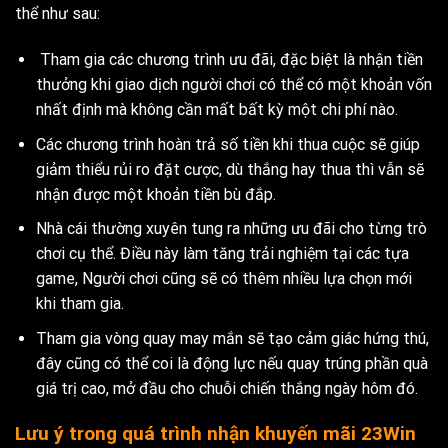
thể như sau:
Tham gia các chương trình ưu đãi, đặc biệt là nhận tiền
thưởng khi giao dịch người chơi có thể có một khoản vốn
nhất định mà không cần mất bất kỳ một chi phí nào.
Các chương trình hoàn trả số tiền khi thua cuộc sẽ giúp
giảm thiểu rủi ro đặt cược, dù thắng hay thua thì vẫn sẽ
nhận được một khoản tiền bù đắp.
Nhà cái thường xuyên tung ra những ưu đãi cho từng trò
chơi cụ thể. Điều này làm tăng trải nghiệm tại các tựa
game, Người chơi cũng sẽ có thêm nhiều lựa chọn mới
khi tham gia.
Tham gia vòng quay may mắn sẽ tạo cảm giác hứng thú,
đây cũng có thể coi là động lực nếu quay trúng phần quà
giá trị cao, mở đầu cho chuỗi chiến thắng ngày hôm đó.
Lưu ý trong quá trình nhận khuyến mãi 23Win