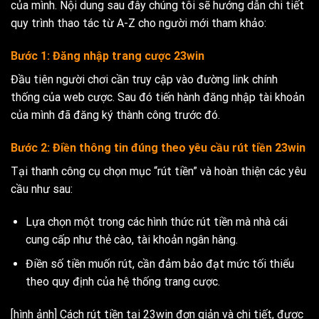
của mình. Nội dung sau đây chúng tôi sẽ hướng dẫn chi tiết
quy trình thao tác từ A-Z cho người mới tham khảo:
Bước 1: Đăng nhập trang cược 23win
Đầu tiên người chơi cần truy cập vào đường link chính
thống của web cược. Sau đó tiến hành đăng nhập tài khoản
của mình đã đăng ký thành công trước đó.
Bước 2: Điền thông tin đúng theo yêu cầu rút tiền 23win
Tại thanh công cụ chọn mục “rút tiền” và hoàn thiện các yêu
cầu như sau:
Lựa chọn một trong các hình thức rút tiền mà nhà cái
cung cấp như thẻ cào, tài khoản ngân hàng.
Điền số tiền muốn rút, cần đảm bảo đạt mức tối thiểu
theo quy định của hệ thống trang cược.
[hình ảnh] Cách rút tiền tại 23win đơn giản và chi tiết, được