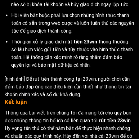
nào sẽ bị khóa tài khoản và hủy giao dịch ngay lập tức.
Hội viên bắt buộc phải lựa chọn những hình thức thanh
toán có sẵn trong web cược và luôn tuân thủ các nguyên
tắc để giao dịch thành công.
Thời gian xử lý giao dịch
rút tiền 23win
thông thường
sẽ lâu hơn việc gửi tiền và tùy thuộc vào hình thức thanh
toán. Hệ thống cần xác minh rõ ràng nhằm đảm bảo
quyền lợi và bảo mật dữ liệu cá nhân.
[hình ảnh] Để rút tiền thành công tại 23win, người chơi cần
đảm bảo đáp ứng các điều kiện cần thiết như thông tin tài
khoản chính xác và số dư khả dụng.
Kết luận
Thông qua bài viết trên chúng tôi đã mang tới cho quý bạn
đọc những thông tin bổ ích có liên quan tới
rút tiền 23win
.
Hy vọng tân thủ có thể nắm bắt để thực hiện nhanh chóng
và chuẩn xác quy trình này. Hãy đến với nhà cái 23win để có