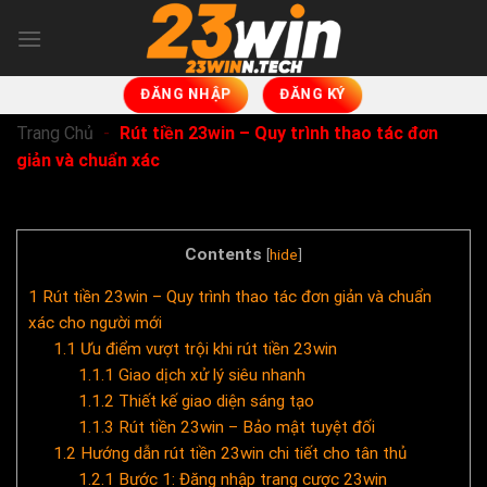
Skip
to
content
ĐĂNG NHẬP
ĐĂNG KÝ
Trang Chủ
-
Rút tiền 23win – Quy trình thao tác đơn
giản và chuẩn xác
Contents
[
hide
]
1
Rút tiền 23win – Quy trình thao tác đơn giản và chuẩn
xác cho người mới
1.1
Ưu điểm vượt trội khi rút tiền 23win
1.1.1
Giao dịch xử lý siêu nhanh
1.1.2
Thiết kế giao diện sáng tạo
1.1.3
Rút tiền 23win – Bảo mật tuyệt đối
1.2
Hướng dẫn rút tiền 23win chi tiết cho tân thủ
1.2.1
Bước 1: Đăng nhập trang cược 23win