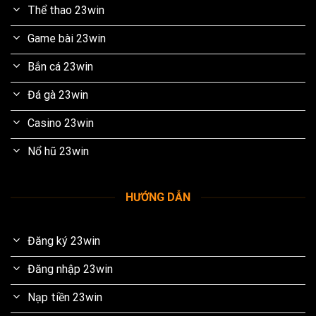
Thể thao 23win
Game bài 23win
Bắn cá 23win
Đá gà 23win
Casino 23win
Nổ hũ 23win
HƯỚNG DẪN
Đăng ký 23win
Đăng nhập 23win
Nạp tiền 23win