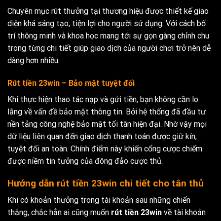
Chuyên mục rút thưởng tại thương hiệu được thiết kế giao
diện khá sáng tạo, tiện lợi cho người sử dụng. Với cách bố
trí thông minh và khoa học mang tới sự gọn gàng chỉnh chu
trong từng chi tiết giúp giao dịch của người chơi trở nên dễ
dàng hơn nhiều.
Rút tiền 23win – Bảo mật tuyệt đối
Khi thực hiện thao tác nạp và gửi tiền, bạn không cần lo
lắng về vấn đề bảo mật thông tin. Bởi hệ thống đã đầu tư
nền tảng công nghệ bảo mật tối tân hiện đại. Nhờ vậy mọi
dữ liệu liên quan đến giao dịch thanh toán được giữ kín,
tuyệt đối an toàn. Chính điểm này khiến cổng cược chiếm
được niềm tin tưởng của đông đảo cược thủ.
Hướng dẫn rút tiền 23win chi tiết cho tân thủ
Khi có khoản thưởng trong tài khoản sau những chiến
thắng, chắc hẳn ai cũng muốn
rút tiền 23win
về tài khoản