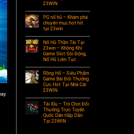
23WIN
PG nổ hũ – Khám phá
chuyên mục hot hit
tại 23win
Nổ Hũ Thần Tài Tại
23win – Không Khí
Game Slot Sôi Động,
Nổ Hũ Liên Tục
Rồng Hổ – Siêu Phẩm
Game Bài Đổi Thưởng
Cực Hot Tại Nhà Cái
23WIN
nay.
Tài Xỉu – Trò Chơi Đổi
Thưởng Trực Tuyến
Quốc Dân Hấp Dẫn
Tại 23WIN