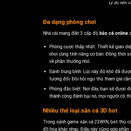
Lý do nên c
Đa dạng phòng chơi
Nhà cái mang đến 3 cấp độ
bắn cá online
s
Phòng cược thấp nhất: Thiết kế giao di
chơi cùng tính năng cơ bản. Đồng thời s
về phần thưởng nhỏ.
Sảnh trung bình: Lúc này độ khó đã đượ
tương đối. Đòi hỏi ngư thủ tham gia cần
Phòng đặc biệt: Nơi đây, bạn sẽ được đố
thành công đánh bại nó, mọi người có th
Nhiều thể loại săn cá 3D hot
Trong sảnh game săn cá 23WIN, bet thủ có 
đồ hoạ khác nhau. Điều này cũng góp phần