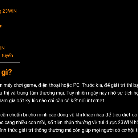
ng 23WIN
ớn
WIN
c tuyến
 gì?
 máy chơi game, điện thoại hoặc PC. Trước kia, để giải trí thì b
u thị và trung tâm thương mại. Tuy nhiên ngày nay nhờ sự tích h
m gia bất kỳ lúc nào chỉ cần có kết nối internet.
cần chuẩn bị cho mình các dòng vũ khí khác nhau để tiêu diệt cá
ợc càng nhiều con mồi, số tiền nhận thưởng về túi được 23WIN h
 hình thức giải trí thông thường mà còn giúp mọi người có cơ hội 