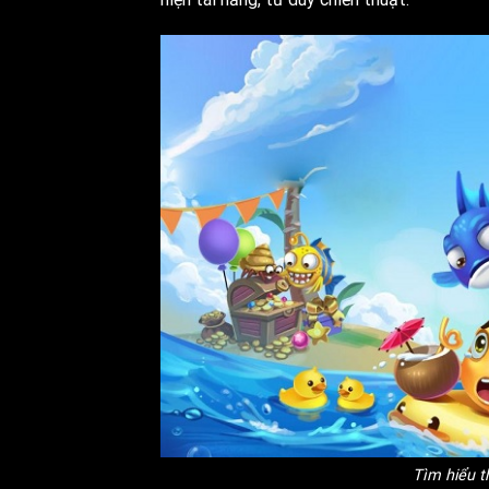
Tìm hiểu t