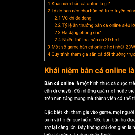
1
Khái niệm bắn cá online là gì?
2
Lý do bạn nên chơi bắn cá trực tuyến cù
2.1
Vũ khí đa dạng
2.2
Tỷ lệ ăn thưởng bắn cá online siêu l
2.3
Đa dạng phòng chơi
2.4
Nhiều thể loại săn cá 3D hot
3
Một số game bắn cá online hot nhất 23
4
Quy trình tham gia săn cá đổi thưởng trự
Khái niệm bắn cá online là
Bắn cá online
là một hình thức cá cược trên
cần di chuyển đến những quán net hoặc siê
trên nền tảng mạng mà thành viên có thể tha
Đặc biệt khi tham gia vào game, mọi người 
sinh vật biển quý hiếm. Nếu bạn bắn hạ đư
trợ lại càng lớn. Đây không chỉ đơn giản là
hiện tài năng, tư duy chiến thuật.