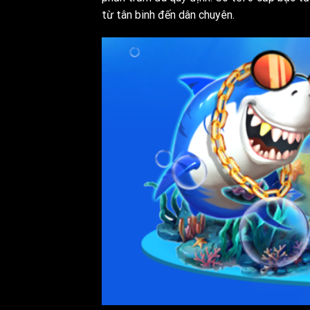
từ tân binh đến dân chuyên.